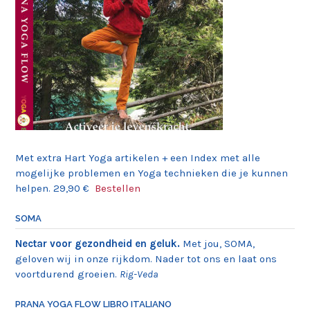
Met extra Hart Yoga artikelen + een Index met alle
mogelijke problemen en Yoga technieken die je kunnen
helpen. 29,90 €
Bestellen
SOMA
Nectar voor gezondheid en geluk.
Met jou, SOMA,
geloven wij in onze rijkdom. Nader tot ons en laat ons
voortdurend groeien.
Rig-Veda
PRANA YOGA FLOW LIBRO ITALIANO