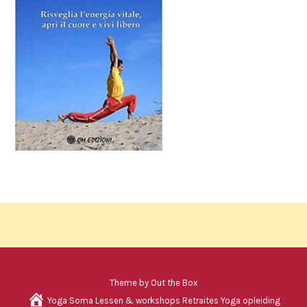
Theme by
Out the Box
H
Yoga Soma
Lessen & workshops
Retraites
Yoga opleiding