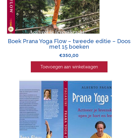
Boek Prana Yoga Flow – tweede editie – Doos
met 15 boeken
€
350,00
Toevoegen aan winkelwagen