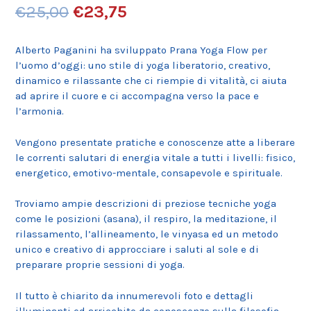
Oorspronkelijke
Huidige
€
25,00
€
23,75
prijs
prijs
Alberto Paganini ha sviluppato Prana Yoga Flow per
was:
is:
l’uomo d’oggi: uno stile di yoga liberatorio, creativo,
dinamico e rilassante che ci riempie di vitalità, ci aiuta
€25,00.
€23,75.
ad aprire il cuore e ci accompagna verso la pace e
l’armonia.
Vengono presentate pratiche e conoscenze atte a liberare
le correnti salutari di energia vitale a tutti i livelli: fisico,
energetico, emotivo-mentale, consapevole e spirituale.
Troviamo ampie descrizioni di preziose tecniche yoga
come le posizioni (asana), il respiro, la meditazione, il
rilassamento, l’allineamento, le vinyasa ed un metodo
unico e creativo di approcciare i saluti al sole e di
preparare proprie sessioni di yoga.
Il tutto è chiarito da innumerevoli foto e dettagli
illuminanti ed arricchito da conoscenze sulla filosofia