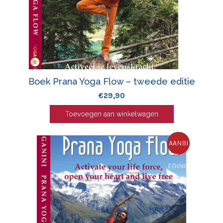
Boek Prana Yoga Flow – tweede editie
€
29,90
Toevoegen aan winkelwagen
AANBI
EDING!