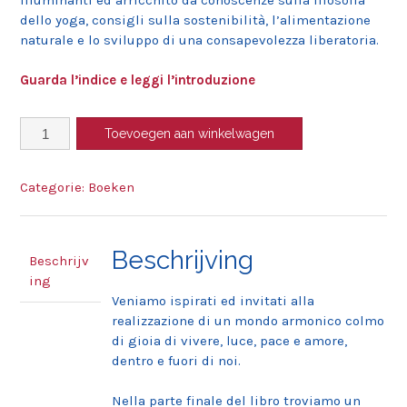
dello yoga, consigli sulla sostenibilità, l’alimentazione
naturale e lo sviluppo di una consapevolezza liberatoria.
Guarda l’indice e leggi l’introduzione
Prana
Toevoegen aan winkelwagen
Yoga
Flow
in
Categorie:
Boeken
italiano
aantal
Beschrijving
Beschrijv
ing
Veniamo ispirati ed invitati alla
realizzazione di un mondo armonico colmo
di gioia di vivere, luce, pace e amore,
dentro e fuori di noi.
Nella parte finale del libro troviamo un