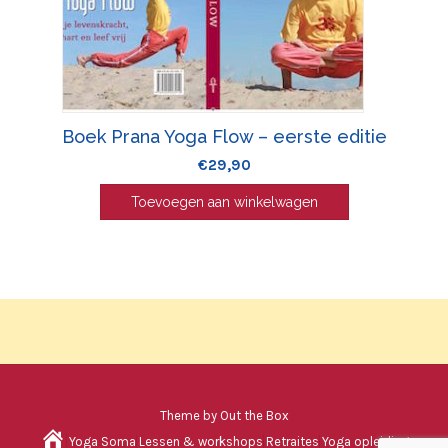
Boek Prana Yoga Flow – eerste editie
€
29,90
Toevoegen aan winkelwagen
Theme by
Out the Box
H
Yoga Soma
Lessen & workshops
Retraites
Yoga opleiding