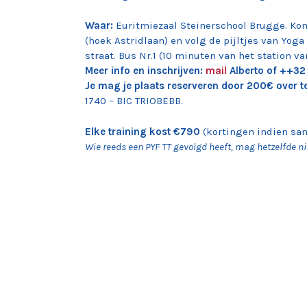
Waar:
Euritmiezaal Steinerschool Brugge. Ko
(hoek Astridlaan) en volg de pijltjes van Yoga
straat. Bus Nr.1 (10 minuten van het station v
Meer info en inschrijven:
mail
Alberto of ++3
Je mag je plaats reserveren door 200€ over t
1740 – BIC TRIOBEBB.
Elke training kost €790
(kortingen indien s
Wie reeds een PYF TT gevolgd heeft, mag hetzelfde niv