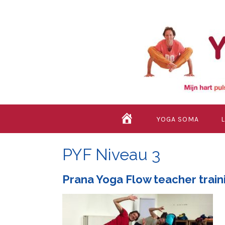
Skip
to
content
HOME
YOGA SOMA
PYF Niveau 3
Prana Yoga Flow
teacher train