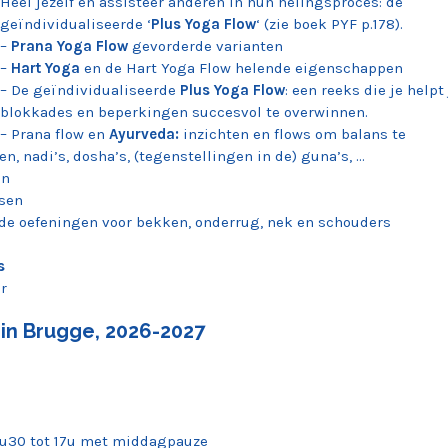
Heel jezelf en assisteer anderen in hun helingsproces: de
geïndividualiseerde ‘
Plus Yoga Flow
‘ (zie boek PYF p.178).
–
Prana Yoga Flow
gevorderde varianten
–
Hart Yoga
en de Hart Yoga Flow helende eigenschappen
– De geïndividualiseerde
Plus Yoga Flow
: een reeks die je helpt 
blokkades en beperkingen succesvol te overwinnen.
– Prana flow en
Ayurveda:
inzichten en flows om balans te
, nadi’s, dosha’s, (tegenstellingen in de) guna’s, …
en
sen
de oefeningen voor bekken, onderrug, nek en schouders
s
r
 in Brugge, 2026-2027
 9u30 tot 17u met middagpauze