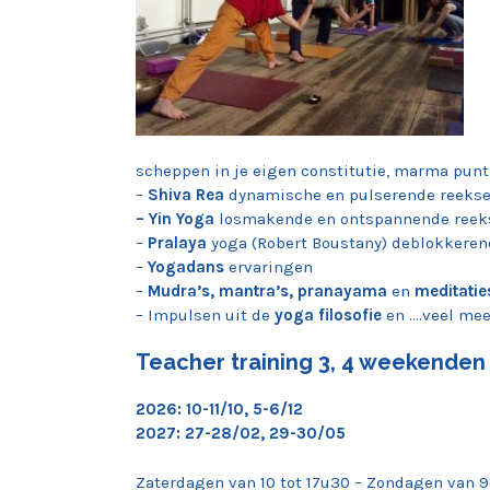
scheppen in je eigen constitutie, marma punten
–
Shiva Rea
dynamische en pulserende reeks
– Yin Yoga
losmakende en ontspannende reek
–
Pralaya
yoga (Robert Boustany) deblokkeren
–
Yogadans
ervaringen
–
Mudra’s, mantra’s, pranayama
en
meditatie
– Impulsen uit de
yoga filosofie
en ….veel mee
Teacher training 3, 4 weekenden
2026: 10-11/10, 5-6/12
2027: 27-28/02, 29-30/05
Zaterdagen van 10 tot 17u30 – Zondagen van